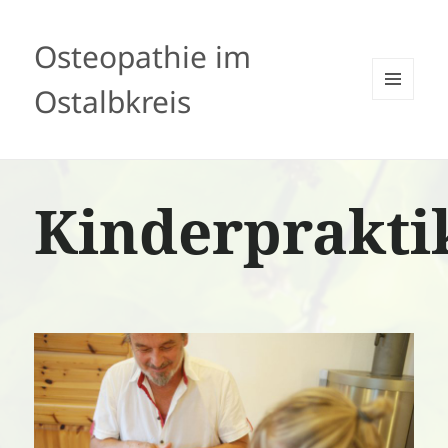
Osteopathie im
Ostalbkreis
MENÜ
UND
WIDGETS
Kinderprakt